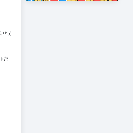
这些关
理密