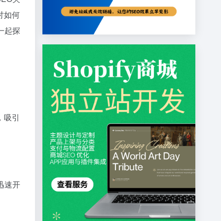
讨如何
一起探
，吸引
迅速开