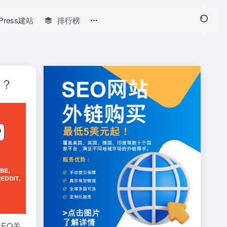
Press建站
排行榜
客？
EO关