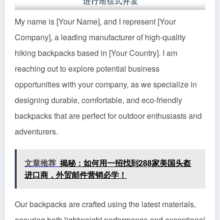
My name is [Your Name], and I represent [Your
Company], a leading manufacturer of high-quality
hiking backpacks based in [Your Country]. I am
reaching out to explore potential business
opportunities with your company, as we specialize in
designing durable, comfortable, and eco-friendly
backpacks that are perfect for outdoor enthusiasts and
adventurers.
文章推荐
揭秘：如何用一招找到288家美国头盔
进口商，外贸邮件营销必学！
Our backpacks are crafted using the latest materials,
ensuring both lightweight performance and exceptional