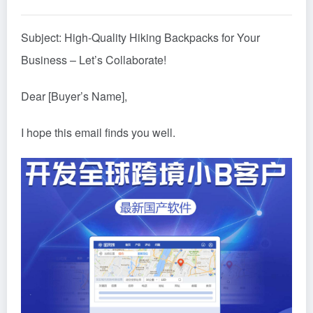
Subject: High-Quality Hiking Backpacks for Your
Business – Let’s Collaborate!
Dear [Buyer’s Name],
I hope this email finds you well.