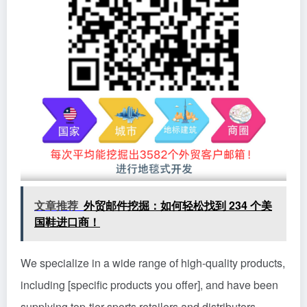
文章推荐
外贸邮件挖掘：如何轻松找到 234 个美
国鞋进口商！
We specialize in a wide range of high-quality products,
including [specific products you offer], and have been
supplying top-tier sports retailers and distributors