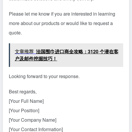
Please let me know if you are interested in learning
more about our products or would like to request a
quote.
文章推荐
法国围巾进口商全攻略：3120 个潜在客
户及邮件挖掘技巧！
Looking forward to your response.
Best regards,
[Your Full Name]
[Your Position]
[Your Company Name]
[Your Contact Information]