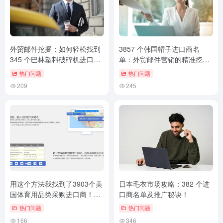
外贸邮件挖掘：如何轻松找到
3857 个韩国帽子进口商名
345 个巴林塑料破碎机进口
单：外贸邮件营销的精准挖
商！
掘！
热门问题
热门问题
209
245
用这个方法我找到了3903个美
日本毛衣市场攻略：382 个进
国体育用品类采购进口商！外
口商名单及推广秘诀！
贸客户邮件挖掘技巧
热门问题
热门问题
166
346