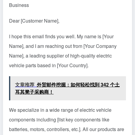
Business
Dear [Customer Name],
I hope this email finds you well. My name is [Your
Name], and I am reaching out from [Your Company
Name], a leading supplier of high-quality electric
vehicle parts based in [Your Country].
文章推荐
外贸邮件挖掘：如何轻松找到 342 个土
耳其凳子采购商！
We specialize in a wide range of electric vehicle
components including [list key components like
batteries, motors, controllers, etc.]. All our products are