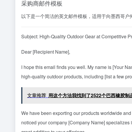
采购商邮件模板
以下是一个简洁的英文邮件模板，适用于向墨西哥户
Subject: High-Quality Outdoor Gear at Competitive 
Dear [Recipient Name],
I hope this email finds you well. My name is [Your N
high-quality outdoor products, including [list a few pro
文章推荐
用这个方法我找到了2522个巴西橡胶
We have been exporting our products worldwide and a
noticed your company [Company Name] specializes in [
great addition to your offerings.