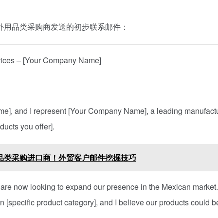
外用品类采购商发送的初步联系邮件：
Prices – [Your Company Name]
ame], and I represent [Your Company Name], a leading manufactu
ducts you offer].
制品类采购进口商！外贸客户邮件挖掘技巧
re now looking to expand our presence in the Mexican market.
specific product category], and I believe our products could b