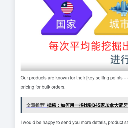
Our products are known for their [key selling points – e
pricing for bulk orders.
文章推荐
揭秘：如何用一招找到345家加拿大蓝
I would be happy to send you more details, product sa