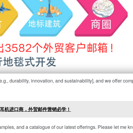
.g., durability, innovation, and sustainability], and we offer com
牙耳机进口商，外贸邮件营销必学！
mples, and a catalogue of our latest offerings. Please let me kn