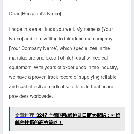
Dear [Recipient’s Name],
I hope this email finds you well. My name is [Your
Name] and I am writing to introduce our company,
[Your Company Name], which specializes in the
manufacture and export of high-quality medical
equipment. With years of experience in the industry,
we have a proven track record of supplying reliable
and cost-effective medical solutions to healthcare
providers worldwide.
文章推荐
3247 个德国猕猴桃进口商大揭秘：外贸
邮件挖掘的高效策略！