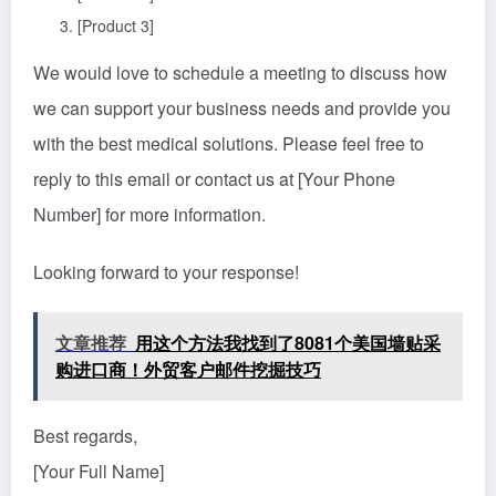
[Product 3]
We would love to schedule a meeting to discuss how
we can support your business needs and provide you
with the best medical solutions. Please feel free to
reply to this email or contact us at [Your Phone
Number] for more information.
Looking forward to your response!
文章推荐
用这个方法我找到了8081个美国墙贴采
购进口商！外贸客户邮件挖掘技巧
Best regards,
[Your Full Name]