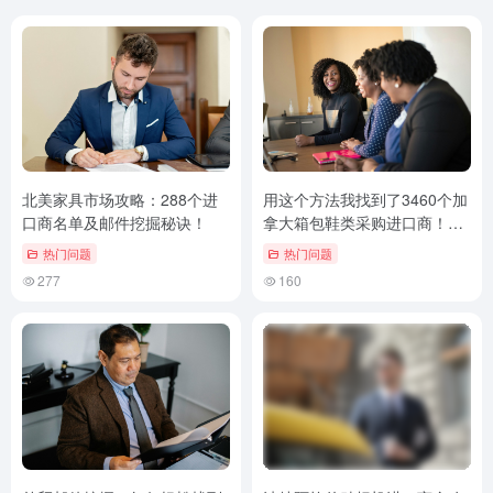
北美家具市场攻略：288个进
用这个方法我找到了3460个加
口商名单及邮件挖掘秘诀！
拿大箱包鞋类采购进口商！外
贸客户邮件挖掘技巧
热门问题
热门问题
277
160