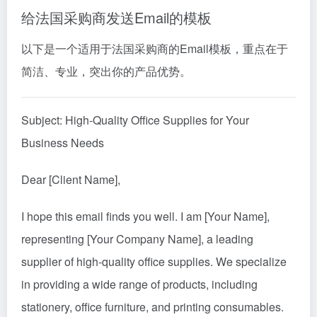
给法国采购商发送Email的模板
以下是一个适用于法国采购商的Email模板，重点在于
简洁、专业，突出你的产品优势。
Subject: High-Quality Office Supplies for Your
Business Needs
Dear [Client Name],
I hope this email finds you well. I am [Your Name],
representing [Your Company Name], a leading
supplier of high-quality office supplies. We specialize
in providing a wide range of products, including
stationery, office furniture, and printing consumables.