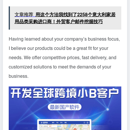
文章推荐
用这个方法我找到了2258个意大利家居
用品类采购进口商！外贸客户邮件挖掘技巧
Having learned about your company’s business focus,
I believe our products could be a great fit for your
needs. We offer competitive prices, fast delivery, and
customized solutions to meet the demands of your
business.