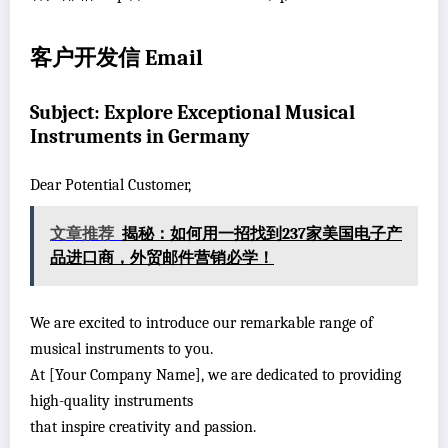
客户开发信 Email
Subject: Explore Exceptional Musical
Instruments in Germany
Dear Potential Customer,
文章推荐
揭秘：如何用一招找到237家美国电子产
品进口商，外贸邮件营销必学！
We are excited to introduce our remarkable range of
musical instruments to you.
At [Your Company Name], we are dedicated to providing
high-quality instruments
that inspire creativity and passion.