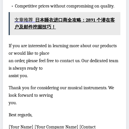
•
Competitive prices without compromising on quality.
文章推荐
日本睡衣进口商全攻略：2891 个潜在客
户及邮件挖掘技巧！
If you are interested in learning more about our products
or would like to place
an order, please feel free to contact us. Our dedicated team
is always ready to
assist you.
Thank you for considering our musical instruments. We
look forward to serving
you.
Best regards,
[Your Name] [Your Company Name] [Contact