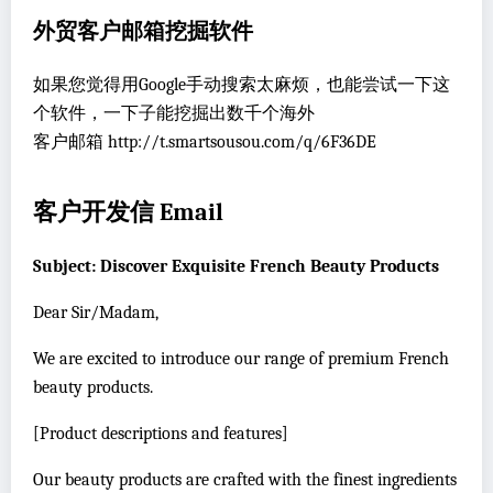
外贸客户邮箱挖掘软件
如果您觉得用Google手动搜索太麻烦，也能尝试一下这
个软件，一下子能挖掘出数千个海外
客户邮箱 http://t.smartsousou.com/q/6F36DE
客户开发信 Email
Subject: Discover Exquisite French Beauty Products
Dear Sir/Madam,
We are excited to introduce our range of premium French
beauty products.
[Product descriptions and features]
Our beauty products are crafted with the finest ingredients