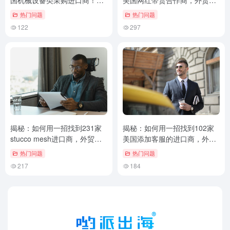
国机械设备类采购进口商！外
美国网红带货合作商，外贸营
贸客户邮件挖掘技巧
销策略必学！
热门问题
热门问题
122
297
揭秘：如何用一招找到231家
揭秘：如何用一招找到102家
stucco mesh进口商，外贸邮
美国添加客服的进口商，外贸
件营销必学！
邮件营销必学！
热门问题
热门问题
217
184