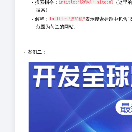
•
搜索指令：
（这里
intitle:"胶印机" site:nl
搜索）
•
解释：
表示搜索标题中包含“
intitle:"胶印机"
范围为荷兰的网站。
•
案例二：