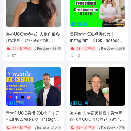
海外UGC女模特红人推广服务
美国女性KOL视频代言 |
| 跨境独立站亚马逊卖家
Instagram TikTok Facebook
Instagram TikTok内容营销
短视频推广 | 跨境电商与亚马
海外网红营销
# Facebook海外营销
# Instagram网红推广
海外网红营销
# Facebook视频推广
# TikTok内容创作
逊卖家专属
157
143
意大利UGC男模KOL推广｜开
海外红人短视频拍摄 | 男性网
箱测评ASMR视频｜Instagram
红代言UGC内容营销（适合美
TikTok YouTube红人合作
妆科技电商品牌）
海外网红营销
# Instagram红人测评
# TikTok男模视频
海外网红营销
# YouTube短视频广告
# Facebook内容推广