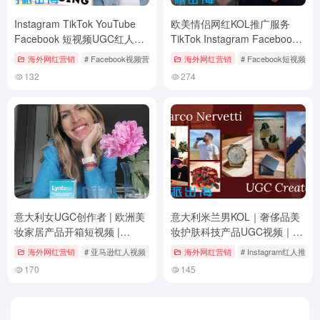
Instagram TikTok YouTube
欧美情侣网红KOL推广服务
Facebook 短视频UGC红人推
TikTok Instagram Facebook
广 | 美妆科技跨境电商KOL营
YouTube 海外红人夫妻档创作
海外网红营销
# Facebook视频营销
# Instagram内容创作
海外网红营销
# Facebook短视频引
# TikTok红人推广
销服务
者
132
274
意大利女UGC创作者 | 欧洲美
意大利米兰男KOL｜奢侈品美
妆家居产品开箱短视频 |
妆护肤科技产品UGC视频｜
Instagram海外红人推广
Instagram TikTok YouTube海
海外网红营销
# 亚马逊红人视频
# 家居产品测评
海外网红营销
# 意大利UGC创作者
# Instagram红人推广
外红人推广
170
145