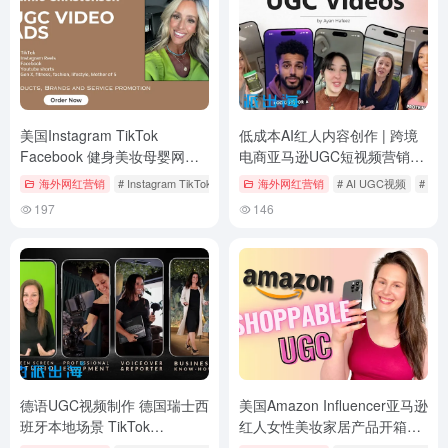
美国Instagram TikTok
低成本AI红人内容创作 | 跨境
Facebook 健身美妆母婴网红
电商亚马逊UGC短视频营销方
KOL推广服务｜跨境电商红人
案
海外网红营销
# Instagram TikTok推广
# KOL推广服务
海外网红营销
# UGC内容创作
# AI UGC视频
# A
UGC视频定制
197
146
德语UGC视频制作 德国瑞士西
美国Amazon Influencer亚马逊
班牙本地场景 TikTok
红人女性美妆家居产品开箱测
Instagram 亚马逊KOL推广
评视频推广