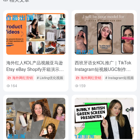
海外红人KOL产品视频亚马逊
西班牙语女KOL推广｜TikTok
Etsy eBay Shopify开箱演示产
Instagram短视频UGC制作｜
品视频拍摄制作｜服装首饰美
西班牙语女性红人
海外网红营销
# Listing优化视频
# UGC产品视频
海外网红营销
# 亚马逊红人推广
# Instagram短视频
妆家居电子类
164
159