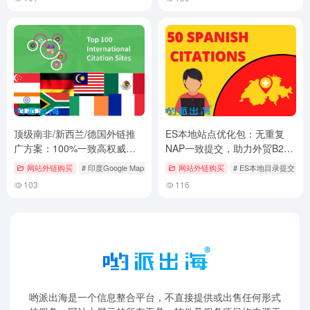
顶级南非/新西兰/德国外链推
ES本地站点优化包：无重复
广方案：100%一致高权威外
NAP一致提交，助力外贸B2B
部链接+报告，专为独立站卖
网站西班牙区域搜索领先
网站外链购买
# 印度Google Maps排名
# 印度本地外链
网站外链购买
# 新加坡SEO服务
# ES本地目录提交
#
家打造荷兰流量外链提交引擎
103
116
哟派出海是一个信息整合平台，不直接提供或出售任何形式