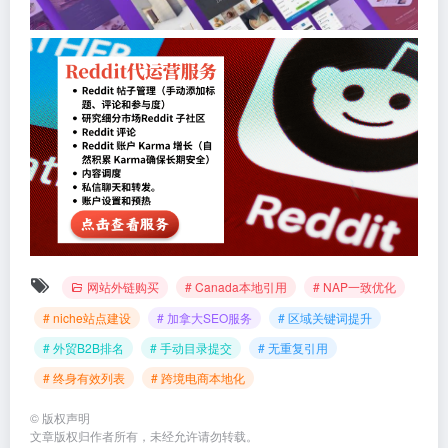
网站外链购买
# Canada本地引用
# NAP一致优化
# niche站点建设
# 加拿大SEO服务
# 区域关键词提升
# 外贸B2B排名
# 手动目录提交
# 无重复引用
# 终身有效列表
# 跨境电商本地化
©
版权声明
文章版权归作者所有，未经允许请勿转载。