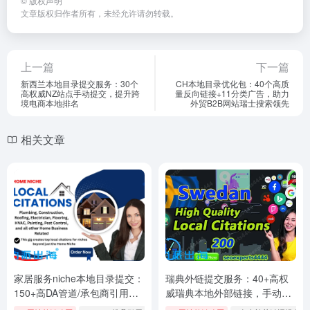
©
版权声明
文章版权归作者所有，未经允许请勿转载。
上一篇
下一篇
新西兰本地目录提交服务：30个
CH本地目录优化包：40个高质
高权威NZ站点手动提交，提升跨
量反向链接+11分类广告，助力
境电商本地排名
外贸B2B网站瑞士搜索领先
相关文章
家居服务niche本地目录提交：
瑞典外链提交服务：40+高权
150+高DA管道/承包商引用，
威瑞典本地外部链接，手动外
手动本地IP提升家装电商排名
链购买提升跨境电商Google