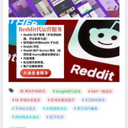
网站外链购买
# Google荷兰排名
# NAP一致优化
# NL本地目录提交
# 区域关键词提升
# 外贸B2B排名
# 手动站点提交
# 本地搜索优化
# 荷兰SEO服务
# 跨境电商本地化
# 高TF目录