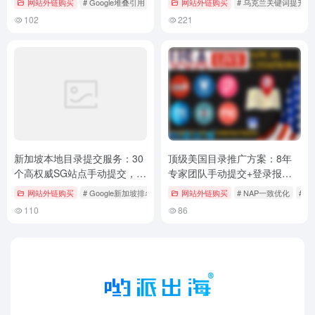
网站外链购买
# Google堆叠引用
# NAP一致优化
网站外链购买
# 区域关键词提升
# 乌克兰关键词提升
Local排名
102
221
新加坡本地目录提交服务：30
顶级美国目录推广方案：8年
个高权威SG站点手动提交，提
专家团队手动提交+登录报
升跨境电商本地排名
告，专为独立站卖家打造本地
网站外链购买
# Google新加坡排名
# NAP一致优化
网站外链购买
# SG本地目录提交
# NAP一致优化
# n
流量引擎
110
86