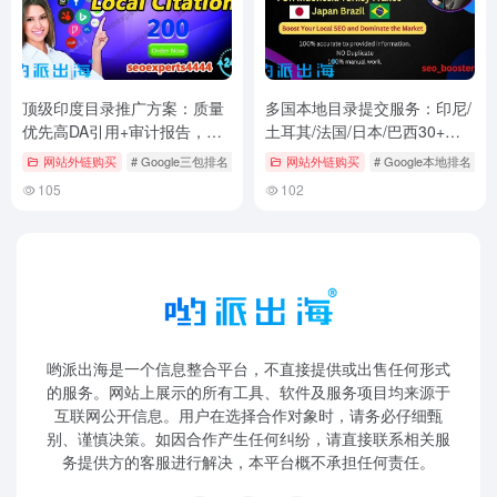
顶级印度目录推广方案：质量
多国本地目录提交服务：印尼/
优先高DA引用+审计报告，专
土耳其/法国/日本/巴西30+高
为独立站卖家打造孟买流量引
权威站点手动提交，提升跨境
网站外链购买
# Google三包排名
# IN本地目录提交
网站外链购买
# NAP一致优化
# Google本地排名
#
擎
电商本地排名
105
102
哟派出海是一个信息整合平台，不直接提供或出售任何形式
的服务。网站上展示的所有工具、软件及服务项目均来源于
互联网公开信息。用户在选择合作对象时，请务必仔细甄
别、谨慎决策。如因合作产生任何纠纷，请直接联系相关服
务提供方的客服进行解决，本平台概不承担任何责任。