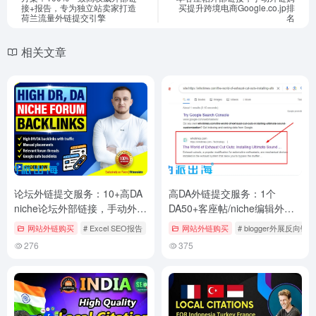
接+报告，专为独立站卖家打造
买提升跨境电商Google.co.jp排
荷兰流量外链提交引擎
名
相关文章
论坛外链提交服务：10+高DA
高DA外链提交服务：1个
niche论坛外部链接，手动外链
DA50+客座帖/niche编辑外部
购买提升跨境电商全球排名
链接，手动外链购买提升跨境
网站外链购买
# Excel SEO报告
# Google排名提升
网站外链购买
# 外贸B2B流量提升
# blogger外展反向链
电商全球排名
276
375