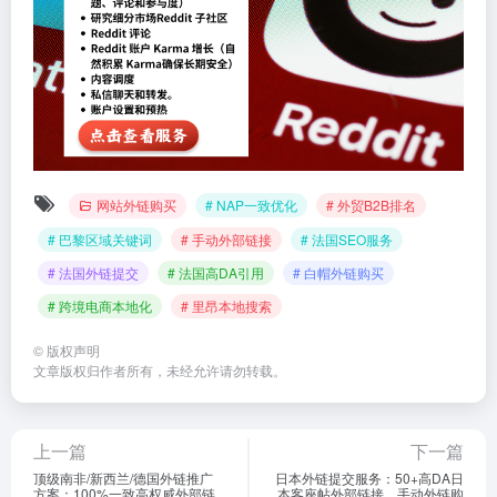
网站外链购买
# NAP一致优化
# 外贸B2B排名
# 巴黎区域关键词
# 手动外部链接
# 法国SEO服务
# 法国外链提交
# 法国高DA引用
# 白帽外链购买
# 跨境电商本地化
# 里昂本地搜索
©
版权声明
文章版权归作者所有，未经允许请勿转载。
上一篇
下一篇
顶级南非/新西兰/德国外链推广
日本外链提交服务：50+高DA日
方案：100%一致高权威外部链
本客座帖外部链接，手动外链购