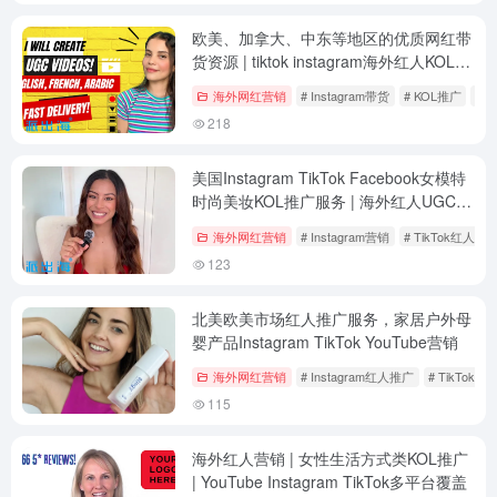
欧美、加拿大、中东等地区的优质网红带
货资源 | tiktok instagram海外红人KOL推
广服务
海外网红营销
# Instagram带货
# KOL推广
# T
218
美国Instagram TikTok Facebook女模特
时尚美妆KOL推广服务 | 海外红人UGC视
频营销
海外网红营销
# Instagram营销
# TikTok红人合
123
北美欧美市场红人推广服务，家居户外母
婴产品Instagram TikTok YouTube营销
海外网红营销
# Instagram红人推广
# TikTok
115
海外红人营销 | 女性生活方式类KOL推广
| YouTube Instagram TikTok多平台覆盖