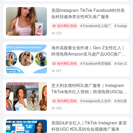
美国Instagram TikTok Facebook时尚美
妆科技健身类女性KOL推广服务
海外网红营销
# Facebook红人推广
# Instagr
122
海外高能量女创作者｜Gen Z女性红人 |
跨境电商Amazon亚马逊产品UGC推广视
频制作
海外网红营销
# Facebook带货视频
# Gen Z
187
意大利女模特KOL推广服务｜Instagram
TikTok海外红人营销｜跨境电商UGC短视
频制作
海外网红营销
# Instagram红人合作
# KOL推广
160
美国24岁女红人 | TikTok Instagram 家居
科技UGC KOL高转化短视频推广服务