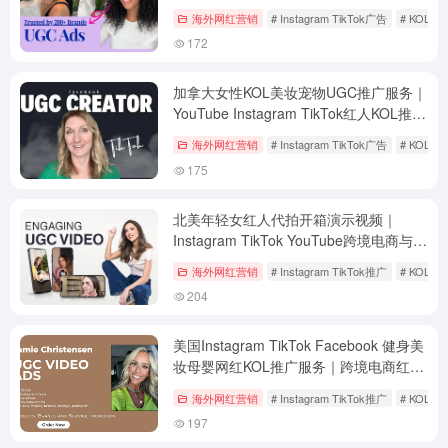
海外网红营销
# Instagram TikTok广告
# KOL
172
加拿大女性KOL美妆宠物UGC推广服务｜
YouTube Instagram TikTok红人KOL推广
服务
海外网红营销
# Instagram TikTok广告
# KOL
175
北美年轻女红人代拍开箱演示视频｜
Instagram TikTok YouTube跨境电商与亚
马逊卖家海外红人推广服务
海外网红营销
# Instagram TikTok推广
# KOL
204
美国Instagram TikTok Facebook 健身美
妆母婴网红KOL推广服务｜跨境电商红人
UGC视频定制
海外网红营销
# Instagram TikTok推广
# KOL
197