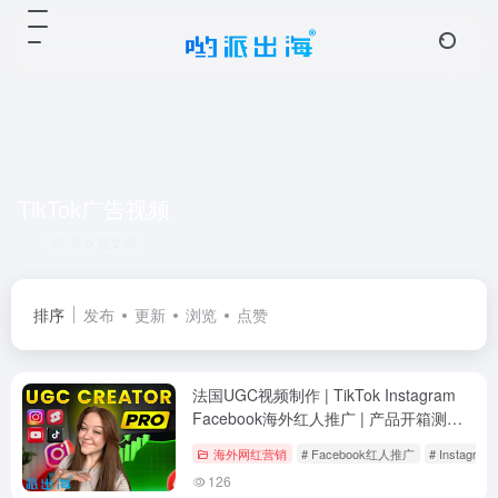
TikTok广告视频
共 5 篇文章
排序
发布
更新
浏览
点赞
法国UGC视频制作 | TikTok Instagram
Facebook海外红人推广 | 产品开箱测评
种草推广
海外网红营销
# Facebook红人推广
# Instag
126