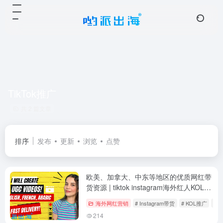
TikTok推广
共 2 篇文章
排序
发布
更新
浏览
点赞
欧美、加拿大、中东等地区的优质网红带
货资源 | tiktok instagram海外红人KOL推
广服务
海外网红营销
# Instagram带货
# KOL推广
# T
214