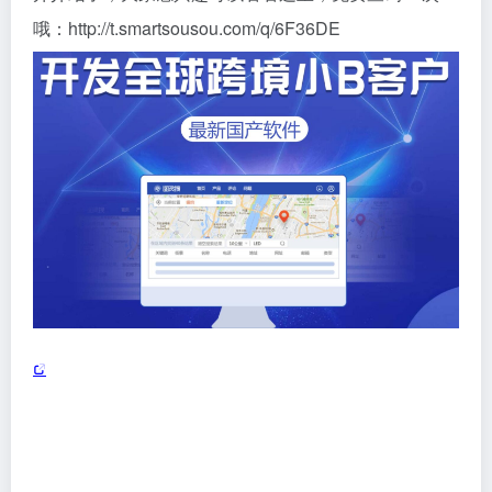
哦：http://t.smartsousou.com/q/6F36DE