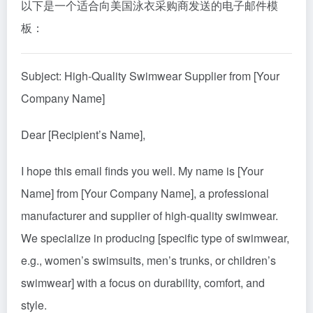
以下是一个适合向美国泳衣采购商发送的电子邮件模
板：
Subject: High-Quality Swimwear Supplier from [Your
Company Name]
Dear [Recipient’s Name],
I hope this email finds you well. My name is [Your
Name] from [Your Company Name], a professional
manufacturer and supplier of high-quality swimwear.
We specialize in producing [specific type of swimwear,
e.g., women’s swimsuits, men’s trunks, or children’s
swimwear] with a focus on durability, comfort, and
style.