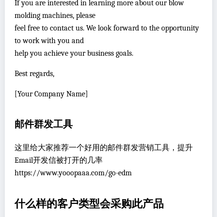
If you are interested in learning more about our blow
molding machines, please
feel free to contact us. We look forward to the opportunity
to work with you and
help you achieve your business goals.
Best regards,
[Your Company Name]
邮件群发工具
这里给大家推荐一个好用的邮件群发营销工具，提升
Email开发信被打开的几率
https://www.yooopaaa.com/go-edm
什么样的客户类型会采购此产品