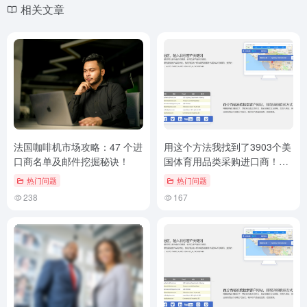
相关文章
法国咖啡机市场攻略：47 个进
用这个方法我找到了3903个美
口商名单及邮件挖掘秘诀！
国体育用品类采购进口商！外
贸客户邮件挖掘技巧
热门问题
热门问题
238
167