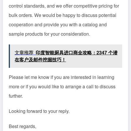
control standards, and we offer competitive pricing for
bulk orders. We would be happy to discuss potential
cooperation and provide you with a catalog and
sample products for your consideration.
文章推荐
印度智能厨具进口商全攻略：2347 个潜
在客户及邮件挖掘技巧！
Please let me know if you are interested in learning
more or if you would like to arrange a call to discuss
further.
Looking forward to your reply.
Best regards,